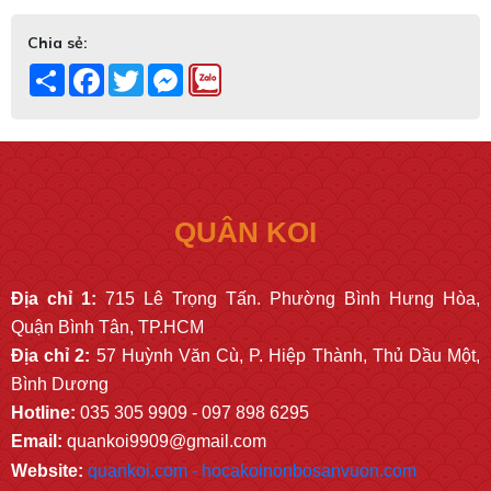
Chia sẻ:
Share
Facebook
Twitter
Messenger
QUÂN KOI
Địa chỉ 1:
715 Lê Trọng Tấn. Phường Bình Hưng Hòa,
Quận Bình Tân, TP.HCM
Địa chỉ 2:
57 Huỳnh Văn Cù, P. Hiệp Thành, Thủ Dầu Một,
Bình Dương
Hotline:
035 305 9909 - 097 898 6295
Email:
quankoi9909@gmail.com
Website:
quankoi.com - hocakoinonbosanvuon.com