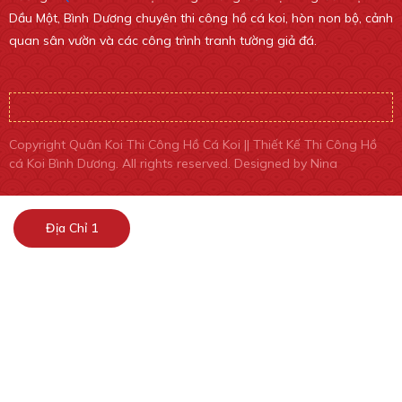
Dầu Một, Bình Dương chuyên thi công hồ cá koi, hòn non bộ, cảnh
quan sân vườn và các công trình tranh tường giả đá.
Copyright Quân Koi Thi Công Hồ Cá Koi || Thiết Kế Thi Công Hồ
cá Koi Bình Dương. All rights reserved. Designed by Nina
Địa Chỉ 1