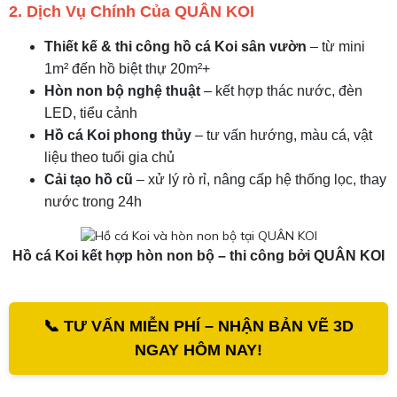
2. Dịch Vụ Chính Của QUÂN KOI
Thiết kế & thi công hồ cá Koi sân vườn
– từ mini
1m² đến hồ biệt thự 20m²+
Hòn non bộ nghệ thuật
– kết hợp thác nước, đèn
LED, tiểu cảnh
Hồ cá Koi phong thủy
– tư vấn hướng, màu cá, vật
liệu theo tuổi gia chủ
Cải tạo hồ cũ
– xử lý rò rỉ, nâng cấp hệ thống lọc, thay
nước trong 24h
Hồ cá Koi kết hợp hòn non bộ – thi công bởi QUÂN KOI
📞 TƯ VẤN MIỄN PHÍ – NHẬN BẢN VẼ 3D
NGAY HÔM NAY!