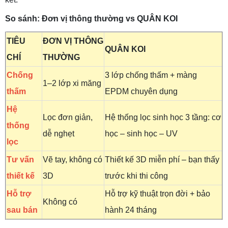
So sánh: Đơn vị thông thường vs QUÂN KOI
TIÊU
ĐƠN VỊ THÔNG
QUÂN KOI
CHÍ
THƯỜNG
Chống
3 lớp chống thấm + màng
1–2 lớp xi măng
thấm
EPDM chuyên dụng
Hệ
Lọc đơn giản,
Hệ thống lọc sinh học 3 tầng: cơ
thống
dễ nghẹt
học – sinh học – UV
lọc
Tư vấn
Vẽ tay, không có
Thiết kế 3D miễn phí – bạn thấy
thiết kế
3D
trước khi thi công
Hỗ trợ
Hỗ trợ kỹ thuật trọn đời + bảo
Không có
sau bán
hành 24 tháng